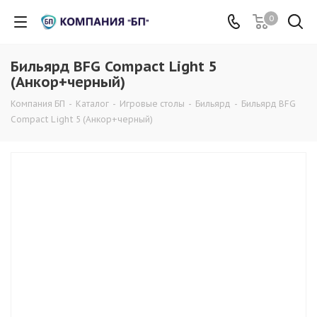
0
Бильярд BFG Compact Light 5
(Анкор+черный)
Компания БП
-
Каталог
-
Игровые столы
-
Бильяpд
-
Бильярд BFG
Compact Light 5 (Анкор+черный)