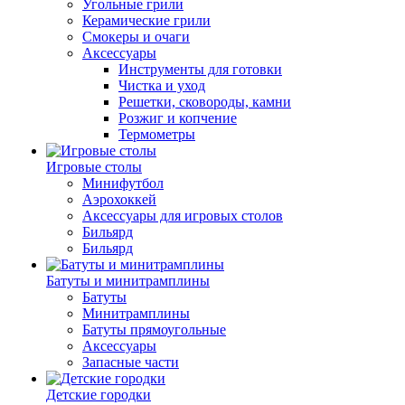
Угольные грили
Керамические грили
Смокеры и очаги
Аксессуары
Инструменты для готовки
Чистка и уход
Решетки, сковороды, камни
Розжиг и копчение
Термометры
Игровые столы
Минифутбол
Аэрохоккей
Аксессуары для игровых столов
Бильяpд
Бильяpд
Батуты и минитрамплины
Батуты
Минитрамплины
Батуты прямоугольные
Аксессуары
Запасные части
Детские городки