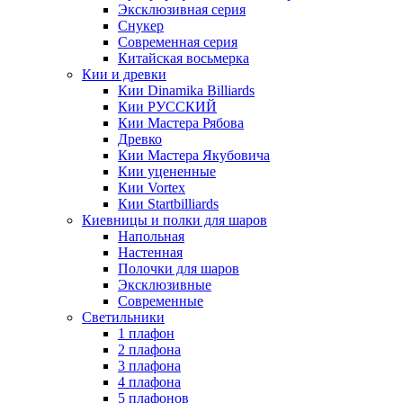
Эксклюзивная серия
Снукер
Современная серия
Китайская восьмерка
Кии и древки
Кии Dinamika Billiards
Кии РУССКИЙ
Кии Мастера Рябова
Древко
Кии Мастера Якубовича
Кии уцененные
Кии Vortex
Кии Startbilliards
Киевницы и полки для шаров
Напольная
Настенная
Полочки для шаров
Эксклюзивные
Современные
Светильники
1 плафон
2 плафона
3 плафона
4 плафона
5 плафонов