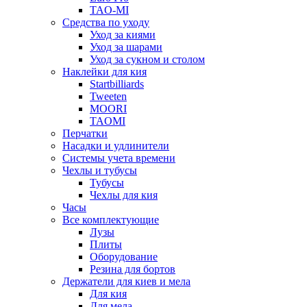
TAO-MI
Средства по уходу
Уход за киями
Уход за шарами
Уход за сукном и столом
Наклейки для кия
Startbilliards
Tweeten
MOORI
TAOMI
Перчатки
Насадки и удлинители
Системы учета времени
Чехлы и тубусы
Тубусы
Чехлы для кия
Часы
Все комплектующие
Лузы
Плиты
Оборудование
Резина для бортов
Держатели для киев и мела
Для кия
Для мела