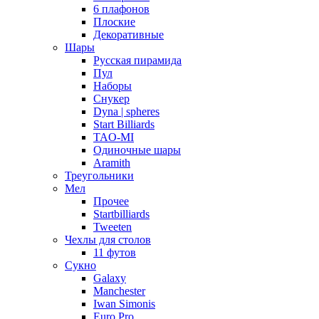
6 плафонов
Плоские
Декоративные
Шары
Русская пирамида
Пул
Наборы
Снукер
Dyna | spheres
Start Billiards
TAO-MI
Одиночные шары
Aramith
Треугольники
Мел
Прочее
Startbilliards
Tweeten
Чехлы для столов
11 футов
Сукно
Galaxy
Manchester
Iwan Simonis
Euro Pro