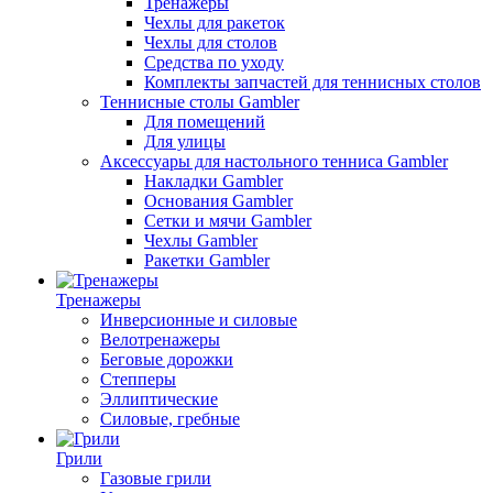
Тренажеры
Чехлы для ракеток
Чехлы для столов
Средства по уходу
Комплекты запчастей для теннисных столов
Теннисные столы Gambler
Для помещений
Для улицы
Аксессуары для настольного тенниса Gambler
Накладки Gambler
Основания Gambler
Сетки и мячи Gambler
Чехлы Gambler
Ракетки Gambler
Тренажеры
Инверсионные и силовые
Велотренажеры
Беговые дорожки
Степперы
Эллиптические
Силовые, гребные
Грили
Газовые грили